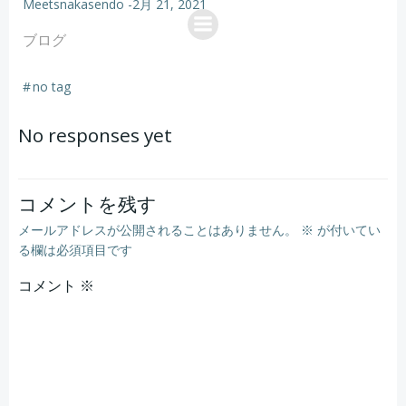
Meetsnakasendo
-
2月 21, 2021
コ
ン
ブログ
テ
#nakasendotrail
ン
#
no tag
ツ
へ
No responses yet
ス
キ
ッ
コメントを残す
プ
メールアドレスが公開されることはありません。
※
が付いてい
る欄は必須項目です
コメント
※